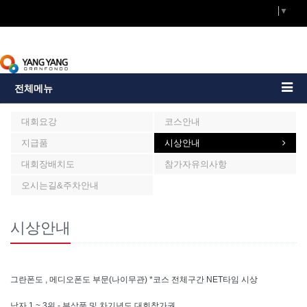
Select Language
▼
전체메뉴
대회안내
대회요강
코스안내
지급품
시상안내
대회장배치도
참가자유의사항
오시는길&주차안내
시상안내
그란폰도 , 메디오폰도 부문(나이무관) *코스 전체구간 NET타임 시상
남자 1 ~ 3위 -
부상품 및 차기년도 대회참가권