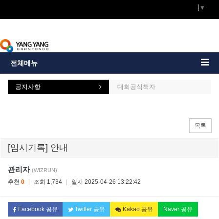
Select Language
▼
전체메뉴
커뮤니티
공지사항
대회공식책자
목록
[임시기록] 안내
관리자
(WIZRUN)
추천
0
|
조회 1,734
|
일시 2025-04-26 13:22:42
Facebook 공유
Twitter 공유
Kakao 공유
Naver 공유